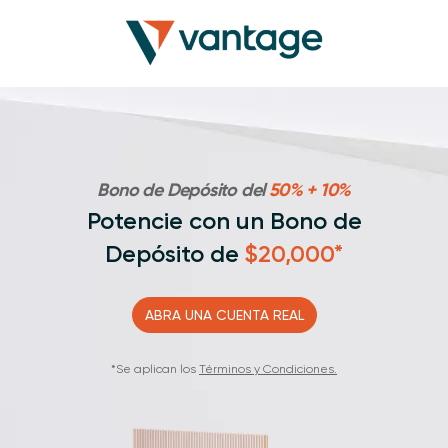
Bono de Depósito del
50% + 10%
Potencie con un Bono de
Depósito de
$20,000*
ABRA UNA CUENTA REAL
*Se aplican los
Términos y Condiciones.