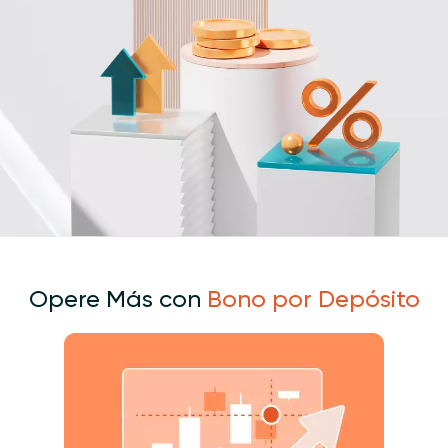
Opere Más con
Bono por Depósito