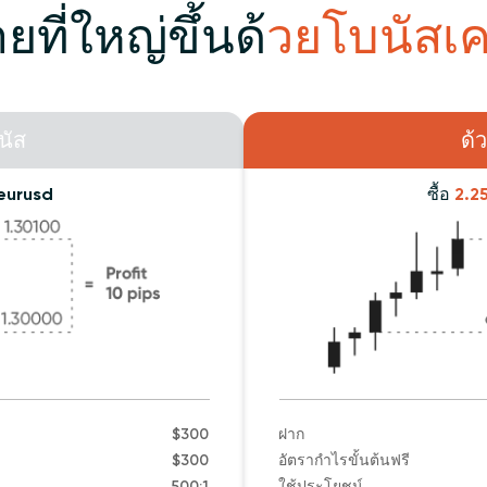
ที่ใหญ่ขึ้นด้
วยโบนัสเ
นัส
ด้
eurusd
ซื้อ
2.2
$300
ฝาก
$300
อัตรากำไรขั้นต้นฟรี
500:1
ใช้ประโยชน์