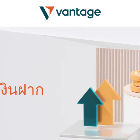
เงินฝาก