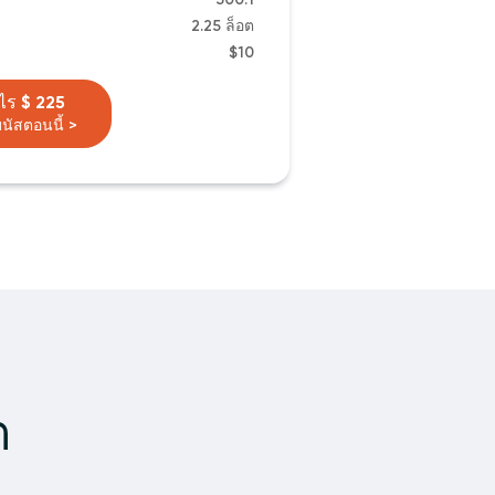
2.25 ล็อต
$10
ไร $ 225
นัสตอนนี้ >
ต