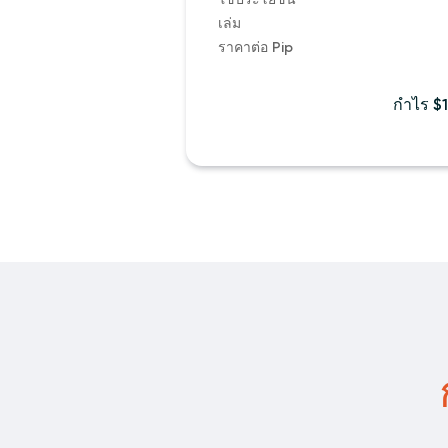
เล่ม
ราคาต่อ Pip
กำไร $