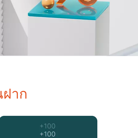
ินฝาก