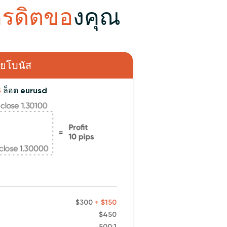
ครดิตขอ
งคุณ
วยโบนัส
5
ล็อต eurusd
$300
+ $150
$450
500:1